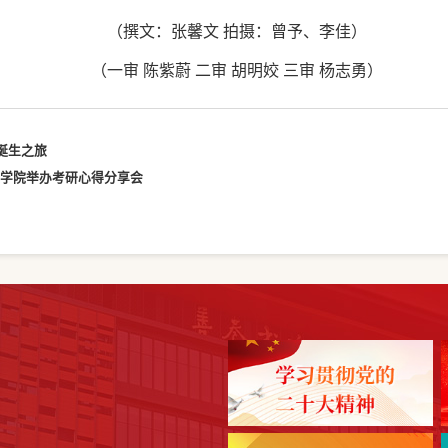
（撰文：张馨文 拍摄：曾予、李佳）
（一审 陈紫蔚 二审 胡明姣 三审 杨志勇）
诞生之旅
造学院举办考研心得分享会