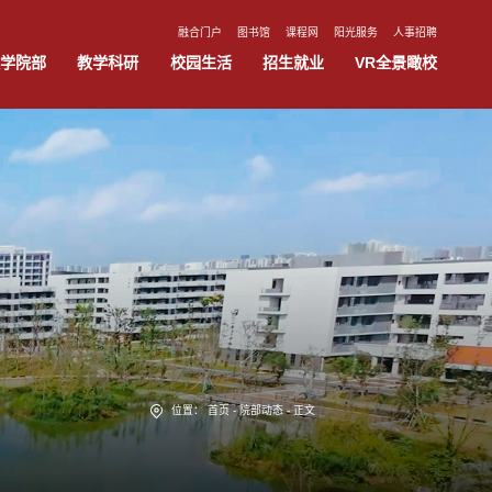
融合门户
图书馆
课程网
阳光服务
人事招聘
学院部
教学科研
校园生活
招生就业
VR全景瞰校
位置：
首页
-
院部动态
-
正文