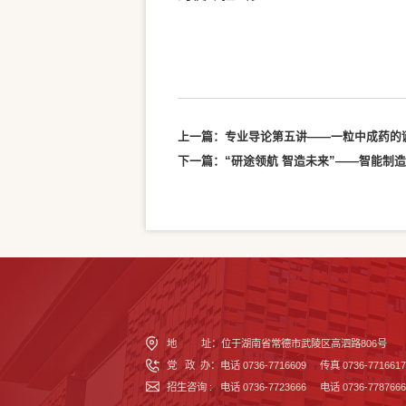
上一篇：
专业导论第五讲——一粒中成药的
下一篇：
“研途领航 智造未来”——智能制
地 址：位于湖南省常德市武陵区高泗路806号
党 政 办
：
电话 0736-7716609 传真 0736-7716617
招生咨询 : 电话 0736-7723666 电话 0736-7787666