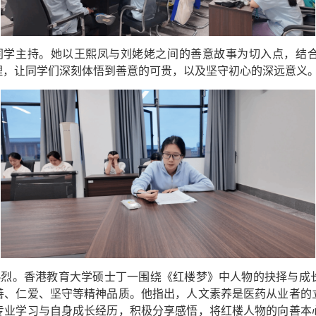
同学主持。她以王熙凤与刘姥姥之间的善意故事为切入点，结
理，让同学们深刻体悟到善意的可贵，以及坚守初心的深远意义
热烈。香港教育大学硕士丁一围绕《红楼梦》中人物的抉择与成
善、仁爱、坚守等精神品质。他指出，人文素养是医药从业者的
专业学习与自身成长经历，积极分享感悟，将红楼人物的向善本