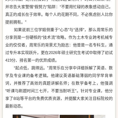
并忠告大家警惕“假努力”陷阱：“不要用忙碌的表象感动自己，
真正的成长在于效率。每个人的花期不同，不必焦虑别人比你
提前拥有。”
如果说前三位学姐侧重于“心态”与“选择”，那么周常乐的
分享则是一份硬核的“技术流”攻略。作为土木专业跨考机械专
业的佼佼者，周常乐的背景尤为励志：他曾是一名专科生，通
过专升本实现跃升，更在2026年硕士研究生考试中取得了初试
419分、排名第一的优异成绩。
“起点低，跳得远。”周常乐在分享中详细拆解了英语、数
学及专业课的备考逻辑。他建议英语基础薄弱的同学早背单
词，并推荐了高效的真题讲解名师；在数学备考上，他强调
“听课与刷题时间三七开，不要当耐听王”。针对专业课，他分
享了B站等平台的免费优质资源，并提醒大家关注目标院校的
最新动态。