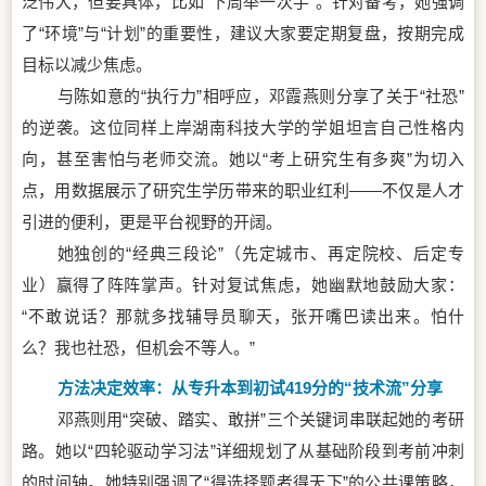
泛伟大，但要具体，比如“下周举一次手”。针对备考，她强调
了“环境”与“计划”的重要性，建议大家要定期复盘，按期完成
目标以减少焦虑。
与陈如意的“执行力”相呼应，邓霞燕则分享了关于“社恐”
的逆袭。这位同样上岸湖南科技大学的学姐坦言自己性格内
向，甚至害怕与老师交流。她以“考上研究生有多爽”为切入
点，用数据展示了研究生学历带来的职业红利——不仅是人才
引进的便利，更是平台视野的开阔。
她独创的“经典三段论”（先定城市、再定院校、后定专
业）赢得了阵阵掌声。针对复试焦虑，她幽默地鼓励大家：
“不敢说话？那就多找辅导员聊天，张开嘴巴读出来。怕什
么？我也社恐，但机会不等人。”
方法决定效率：从专升本到初试419分的“技术流”分享
邓燕则用“突破、踏实、敢拼”三个关键词串联起她的考研
路。她以“四轮驱动学习法”详细规划了从基础阶段到考前冲刺
的时间轴。她特别强调了“得选择题者得天下”的公共课策略，