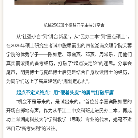
机械2502班李德慧同学主持分享会
从“社恐小白”到“讲台新星”，从“民办二本”到“重点硕士”，
在2026年硕士研究生考试中脱颖而出的四位湖南文理学院芙蓉
学院的优秀学子——陈如意、邓霞燕、邓燕、周常乐，用他们
真实而滚烫的备考经历，打破了“起点决定论”的迷思。分享会
尾声，
明勇博士
与夏彪博士后更是结合自身攻读博士的经历，
为同学们送上了高屋建瓴的“规划定心丸”。
起点不定义终点：用“硬着头皮”的勇气打破平庸
“机会不是等来的，是试出来的。”首位分享嘉宾陈如意的
开场白掷地有声。作为从平江二中文科班走进民办二本，再成
功上岸湖南科技大学学科教学（思政）专业的代表，她毫不避
讳自己“高考失利”的过往。