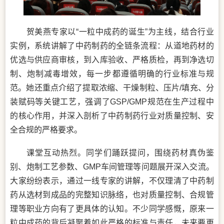
贺美燕专家以“一粒中成药的诞生”为主线，结合行业
实例，系统讲解了中药制药的全链条流程：从道地药材的
优选与供应商审核，到入库验收、严格质检，再到净选切
制、炮制减毒增效，每一步都遵循明确的行业标准与规
范。她还重点介绍了提取浓缩、干燥制粒、压片/填充、分
装赋码等关键工艺，强调了GSP/GMP规范在生产过程中
的核心作用，并深入剖析了中药制药行业对质量控制、安
全合规的严格要求。
课堂互动热烈。同学们踊跃提问，围绕药材真伪鉴
别、炮制工艺参数、GMP车间管理等问题展开深入交流。
大家纷纷表示，通过一线专家的讲解，不仅理清了中药制
药从选材到成品的完整知识脉络，也对质量控制、合规管
理等职业方向有了更具体的认知。不少同学感慨，原来一
粒中成药的背后凝聚着如此严格的标准与责任，未来要更