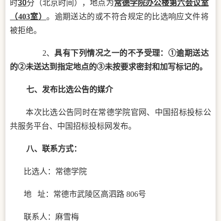
时
30
分
（北京时间），地点为
常德学院办公楼第六会议室
（
403室）
。逾期送达的或不符合规定的比选响应文件将
被拒绝。
2、
具有下列情况之一的不予受理：
①逾期送达
的②未送达到指定地点的③未按要求密封和加写标记的。
七、
发布比选公告的媒介
本次比选公告同时在常德学院官网、中国招标投标公
共服务平台、中国招标投标网发布。
八、联系方式：
比选人：
常德学院
地
址：常德市武陵区高泗路
806号
联系人：
麻雪梅