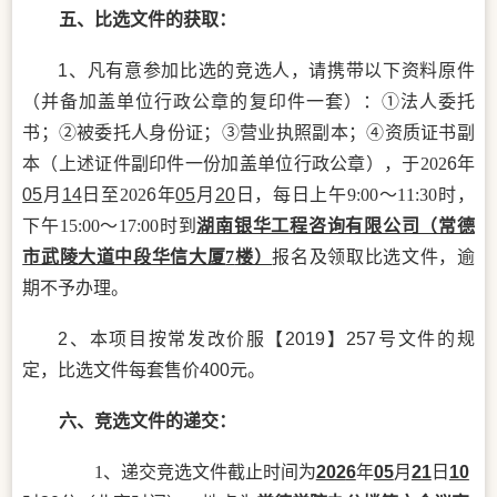
五、比选文件的获取：
1、
凡有意参加比选的竞选人，请携带以下资料原件
（并备加盖单位行政公章的复印件一套）：
①法人委托
书；②被委托人身份证；③营业执照副本；④资质证书副
本（上述证件副印件一份加盖单位行政公章），于202
6
年
05
月
14
日至
202
6
年
05
月
20
日，每日上午
9:00～11:30时，
下午15:00～17:00时到
湖南银华工程咨询有限公司（常德
市武陵大道中段华信大厦
7
楼）
报名及领取比选文件，逾
期不予办理。
2、
本项目按常发改价服【
2019】257号文件的规
定，
比选
文件每套售价
400元
。
六、竞选文件的递交：
1、递交竞选文件截止时间为
202
6
年
05
月
21
日
10