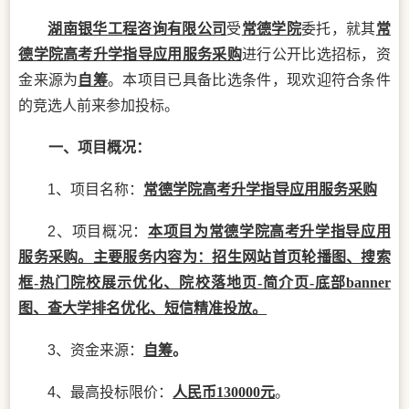
湖南银华工程咨询有限公司
受
常德学院
委托，就其
常
德学院高考升学指导应用服务采购
进行公开比选招标，资
金来源为
自筹
。本项目已具备比选条件，现欢迎符合条件
的竞选人前来参加投标。
一、项目概况：
1、项目名称：
常德学院高考升学指导应用服务采购
2、
项目
概况：
本项目为常德学院高考升学指导应用
服务采购。主要服务内容为：招生网站首页轮播图、搜索
框
-热门院校展示优化、院校落地页-简介页-底部banner
图、查大学排名优化、短信精准投放。
3
、资金来源：
自筹
。
4
、
最高投标限价
：
人民币
130000
元
。