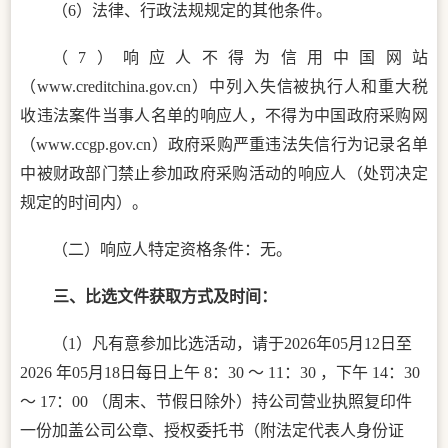
（
6）法律、行政法规规定的其他条件。
（
7）响应人不得为信用中国网站
（www.creditchina.gov.cn）中列入失信被执行人和重大税
收违法案件当事人名单的响应人，不得为中国政府采购网
（www.ccgp.gov.cn）政府采购严重违法失信行为记录名单
中被财政部门禁止参加政府采购活动的响应人（处罚决定
规定的时间内）。
（二）响应人特定资格条件：
无
。
三、
比选文件获取方式及时间：
（
1）凡有意参加比选活动，请于202
6
年
05
月
12
日至
202
6
年
05
月
18
日每日上午
8：30 ～ 11：30 ，下午 14：30
～ 17：00 （周末、节假日除外）持公司营业执照复印件
一份加盖公司公章、授权委托书（附法定代表人身份证