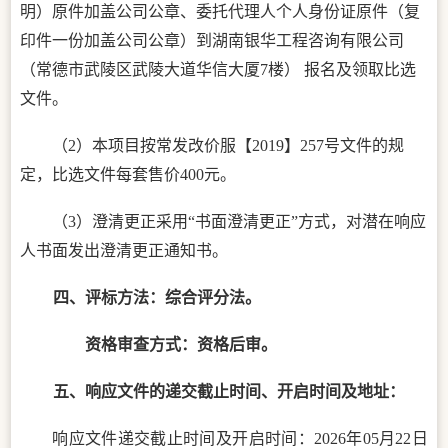
明）原件加盖公司公章、委托代理人个人身份证原件（复
印件一份加盖公司公章）到湖南银华工程咨询有限公司
（常德市武陵区武陵大道华信大厦7楼） 报名及领取比选
文件。
（
2）本项目按常发改价服【2019】257号文件的规
定，比选文件每套售价400元。
（
3）澄清更正采用“书面澄清更正”方式，对潜在响应
人书面发出澄清更正通知书。
四、评标方法：综合评分法。
资格审查方式：资格后审。
五
、
响应文件的递交截止时间、开启时间及地址：
响应文件递交截止时间及开启时间：
202
6
年
05
月
22
日