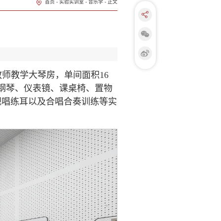
首页
-
实验实训室
-
音乐学
-
正文
教师教学大琴房，单间面积16
式钢琴、仪表镜、课桌椅、置物
视唱练耳以及合唱合奏训练等实