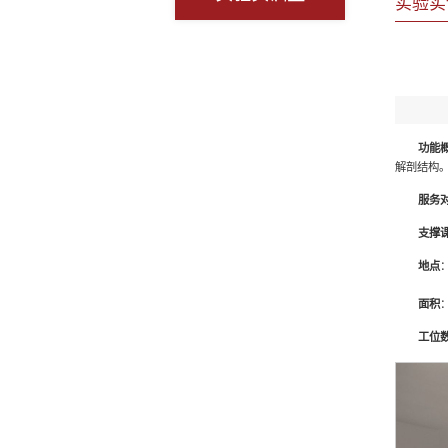
实验实
功能
解剖结构
服务
支撑
地点
面积
：
工位