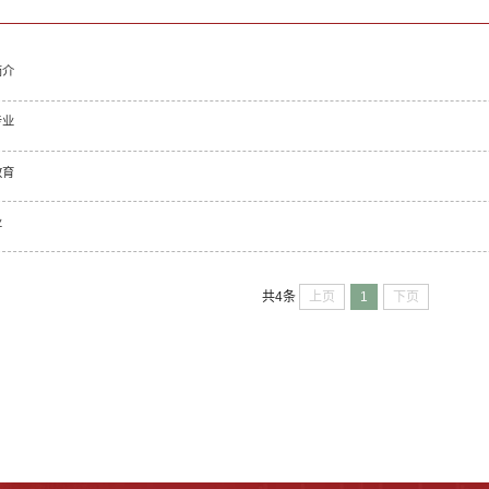
简介
专业
教育
业
上页
1
下页
共4条