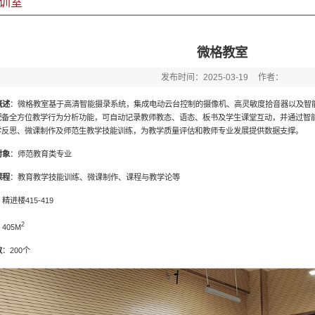
训室
微格教室
发布时间：2025-03-19
作者：
概述
：微格教室基于高清智能摄录系统，集成电动云台控制的摄像机、高灵敏度拾音器以及智
配备全方位教学行为分析功能，可自动记录教师教态、语态、板书及学生课堂互动，并通过智
学反思、微课制作及师范生教学技能训练，为教学质量评估和教师专业发展提供数据支撑。
对象
：师范教育类专业
课程
：教育教学技能训练、微课制作、课程与教学论等
精进楼415-419
2
405M
数
：200个