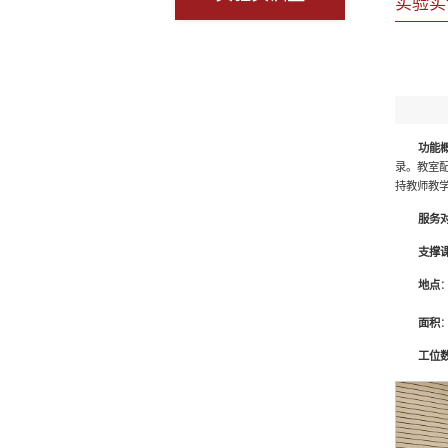
实验实
功能
录。教室
持教师教
服务
支撑
地点
：
面积
：
工位