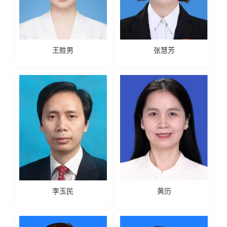
王胜男
张慧芳
李玉民
黄历