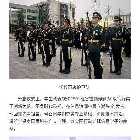
学校国旗护卫队
升旗仪式上，学生代表软件2501班谷镒钊作题为“以笃行实
干创新为帆，不负时代重托，在信息浪潮中勇立潮头”的发言。
他回顾先辈担当，号召同学们夯实专业基础、勇闯技术前沿，
将所学投身国家科技自立自强，以实际行动诠释信息学子的使
命。