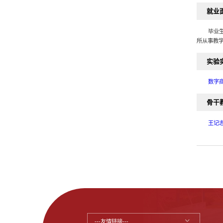
就业
毕业
所从事教
实验
数字
骨干
王记