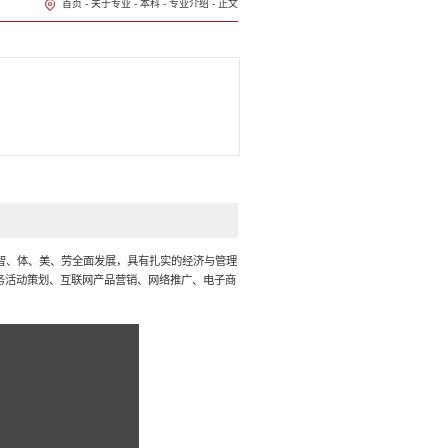
首页
-
关于专业
-
本科
-
专业介绍
-
正文
智、体、美、劳全面发展，具有扎实的经济与管理
务活动策划、互联网产品营销、网络推广、电子商