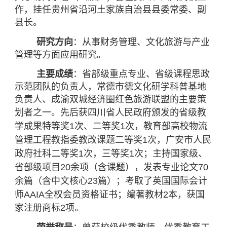
作，
挂任贵州省沿河土家族自治县县委常委、副
县长。
研究方向
：从事财务管理、文化旅游与产业
管理等方面应用研究。
主要成绩
：省部级重点专业、省级课程思政
示范团队的负责人
，
常德市德文化研学科普基地
负责人、成渝双城经济圈红色旅游联盟的主要策
划者之一。先后
获四川
省人民政府颁发的省级教
学成果特等奖1次、二等奖1次，教育部高校物流
管理工程教指委教改课题二等奖1次，广安市人民
政府社科二等奖1次，三等奖1次；
主持国家级、
省部级项目20余项（含课题），发表专业论文70
余篇（含中文核心23篇）；
考取了英国
国际会计
师AAIA全权会员资格证书；
编著教材2本，获国
家注册商标2项。